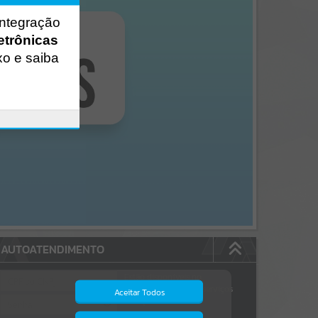
integração
etrônicas
xo e saiba
AUTOATENDIMENTO
Estão disponíveis no
autoatendimento
63
serviços
Aceitar Todos
dos quais...