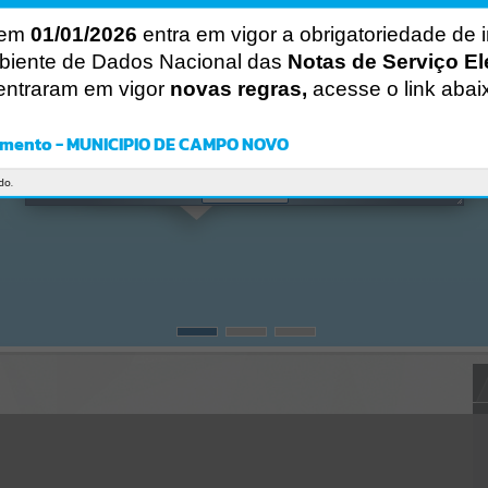
CÓDIGO DA MENSAGEM:
EST-000040
 em
01/01/2026
entra em vigor a obrigatoriedade de 
Ocorreu um erro de script:
biente de Dados Nacional das
Notas de Serviço El
Uncaught SyntaxError: Unexpected token '('
https://camponovo.atende.net/https:/camponovo.atende.net/cidadao
entraram em vigor
novas regras,
acesse o link abai
/pagina/administracao/autoatendimento/servicos/static/bundle/wpo
_index_2_base_l2_portal_editores_sync_d90a4f16fa74dced9b4a30d
b2efd1d85.js?v=480b2420:47
mento - MUNICIPIO DE CAMPO NOVO
Verificar Mais Detalhes
do.
OK