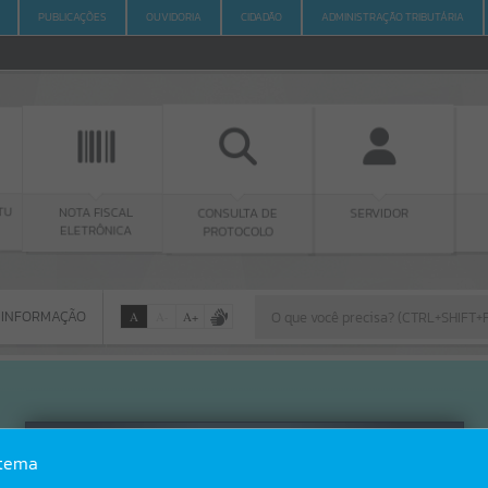
PUBLICAÇÕES
OUVIDORIA
CIDADÃO
ADMINISTRAÇÃO TRIBUTÁRIA
FISCAL
CONSULTA DE
PORTARIAS
SERVIDOR
ÔNICA
PROTOCOLO
 INFORMAÇÃO
A
A
-
A
+
 INFORMAÇÃO
Por favor, aguarde...
Erro
stema
SISTEMA
Gerenciamento do Sistema