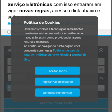
Uncaught SyntaxError: Unexpected token '('
Serviço Eletrônicas
com isso entraram em
https://camponovo.atende.net/cidadao/pagina/static/bundle/wpo_i
Resultados para
""
ndex_2_base_l2_portal_editores_sync_d90a4f16fa74dced9b4a30db
vigor
novas regras,
acesse o link abaixo e
2efd1d85.js?v=480b2420:47
saiba mais.
Verificar Mais Detalhes
Portais
Política de Cookies
Autoatendimento - MUNICIPIO DE CAMPO NOVO
OK
Utilizamos cookies e tecnologias semelhantes
Por favor, aguarde...
Marcar como lido.
para fornecer-lhe uma melhor experiência de
navegação, assim como providenciar alguns
NOTÍCIAS
recursos essenciais.
Ao continuar navegando nesta página você
AUTOATENDIMENTO
concorda com nossas
Políticas de uso de
Por favor, aguarde...
cookies
,
Políticas de privacidade
e
Termos de
Uso
.
SUBPORTAIS
Aceitar Todos
Entrar
Por favor, aguarde...
Rejeitar não necessários
Isto significa que diversos recursos
OU
providenciados poderão não estar
disponíveis.
Gerenciar Preferências
SERVIÇOS
Cadastre-se
|
Recuperar Senha
ACESSAR SEM LOGIN
Por favor, aguarde...