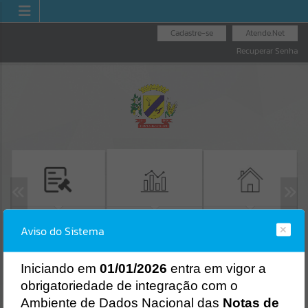
Cadastre-se
Atende.Net
Recuperar Senha
LICITAÇÕES
EMISSÃO GUIAS IPTU
TRANSPARÊNCIA
Aviso do Sistema
Erro
SISTEMA
Gerenciamento do Sistema
I
niciando em
01/01/2026
entra em vigor a
CÓDIGO DA MENSAGEM:
EST-000040
obrigatoriedade de integração com o
Ocorreu um erro de script:
Ambiente de Dados Nacional das
Notas de