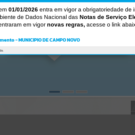
Gerenciamento do Sistema
CÓDIGO DA MENSAGEM:
EST-000040
 em
01/01/2026
entra em vigor a obrigatoriedade de 
Ocorreu um erro de script:
biente de Dados Nacional das
Notas de Serviço El
Uncaught SyntaxError: Unexpected token '('
entraram em vigor
novas regras,
acesse o link abai
https://camponovo.atende.net/cidadao/pagina/static/bundle/wpo_in
dex_2_base_l2_portal_editores_sync_d90a4f16fa74dced9b4a30db2e
fd1d85.js?v=480b2420:47
mento - MUNICIPIO DE CAMPO NOVO
Verificar Mais Detalhes
OK
do.