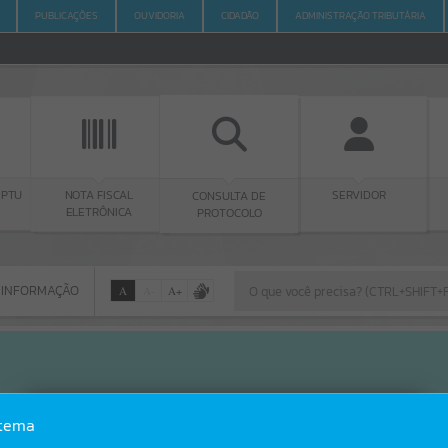
PUBLICAÇÕES
OUVIDORIA
CIDADÃO
ADMINISTRAÇÃO TRIBUTÁRIA
NOTA FISCAL
PORTARIA
CONSULTA DE
SERVIDOR
ELETRÔNICA
PROTOCOLO
 INFORMAÇÃO
A
A
-
A
+
 INFORMAÇÃO
Por favor, aguarde...
Erro
stema
SISTEMA