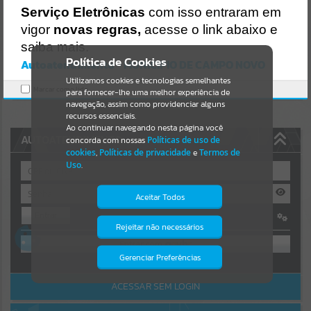
Uncaught SyntaxError: Unexpected token '('
Serviço Eletrônicas
com isso entraram em
https://camponovo.atende.net/cidadao/pagina/static/bundle/wpo_i
Resultados para
""
ndex_2_base_l2_portal_editores_sync_d90a4f16fa74dced9b4a30db
vigor
novas regras,
acesse o link abaixo e
2efd1d85.js?v=480b2420:47
saiba mais.
Verificar Mais Detalhes
Portais
Política de Cookies
Autoatendimento - MUNICIPIO DE CAMPO NOVO
OK
Utilizamos cookies e tecnologias semelhantes
Por favor, aguarde...
Marcar como lido.
para fornecer-lhe uma melhor experiência de
navegação, assim como providenciar alguns
NOTÍCIAS
recursos essenciais.
Ao continuar navegando nesta página você
AUTOATENDIMENTO
concorda com nossas
Políticas de uso de
Por favor, aguarde...
cookies
,
Políticas de privacidade
e
Termos de
Uso
.
SUBPORTAIS
Aceitar Todos
Entrar
Por favor, aguarde...
Rejeitar não necessários
Isto significa que diversos recursos
OU
providenciados poderão não estar
disponíveis.
Gerenciar Preferências
SERVIÇOS
Cadastre-se
|
Recuperar Senha
ACESSAR SEM LOGIN
Por favor, aguarde...