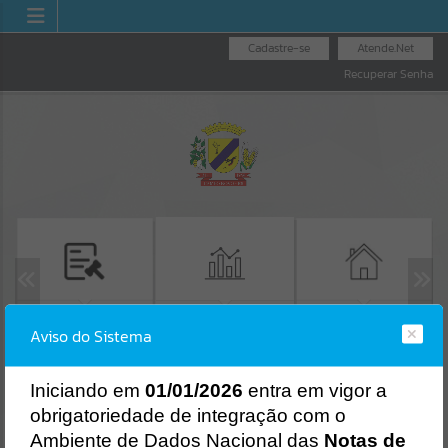
Cadastre-se
Atende.Net
Recuperar Senha
LICITAÇÕES
EMISSÃO GUIAS IPTU
TRANSPARÊNCIA
Aviso do Sistema
Erro
SISTEMA
Gerenciamento do Sistema
I
niciando em
01/01/2026
entra em vigor a
CÓDIGO DA MENSAGEM:
EST-000040
obrigatoriedade de integração com o
Ocorreu um erro de script:
Ambiente de Dados Nacional das
Notas de