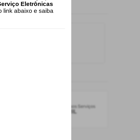
erviço Eletrônicas
 link abaixo e saiba
Carregando...
Acessos aos Serviços
s
187.6 MIL