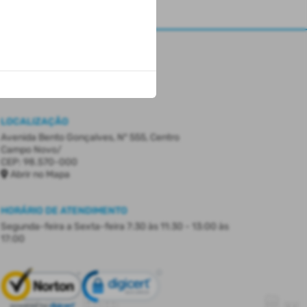
LOCALIZAÇÃO
Avenida Bento Gonçalves, Nº 555, Centro
Campo Novo/
CEP: 98.570-000
Abrir no Mapa
HORÁRIO DE ATENDIMENTO
Segunda-feira a Sexta-feira
7:30 às 11:30 - 13:00 às
17:00