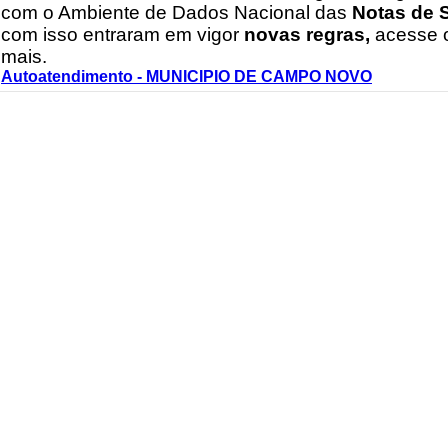
com o Ambiente de Dados Nacional das
Notas de S
com isso entraram em vigor
novas regras,
acesse o
ACESSO RÁPIDO
mais.
Autoatendimento - MUNICIPIO DE CAMPO NOVO
ESTATÍSTICAS
2%
98%
Serviços
Serviços
Informativos
Digitai