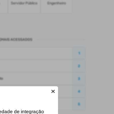
Servidor Público
Engenheiro
MAIS ACESSADOS
1
2
to
3
4
e Débitos - CND
5
iedade de integração