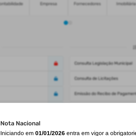
ontabilidade
Empresa
Fornecedores
Imobiliária
Consulta Legislação Municipal
Consulta de Licitações
Emissão do Recibo de Pagamen
Emissão de Guias IPTU
Nota Nacional
Emissão da Certidão Negativa d
I
niciando em
01/01/2026
entra em vigor a obrigator