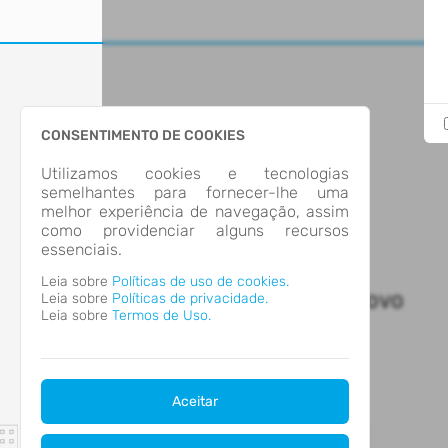
CONSENTIMENTO DE COOKIES
Utilizamos cookies e tecnologias
semelhantes para fornecer-lhe uma
melhor experiência de navegação, assim
como providenciar alguns recursos
essenciais.
Leia sobre
Políticas de uso de cookies.
Leia sobre
Políticas de privacidade.
MUNICIPIO DE CAMPO NOVO
Leia sobre
Termos de Uso.
Aceitar