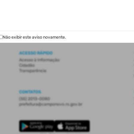
AUTOATENDIMENTO
Não exibir este aviso novamente.
ACESSO RÁPIDO
Acesso à Informação
Cidadão
Transparência
CONTATOS
(55) 2013-0080
prefeitura@camponovo.rs.gov.br