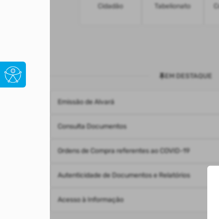
Cidadão
Tabelionato
C
EM DESTAQUE
Emissão de Alvará
Consulta Documentos
Ordens de Compra referentes ao COVID-19
Autenticidade de Documentos e Relatórios
Acesso à Informação