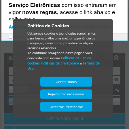
Uncaught SyntaxError: Unexpected token '('
Serviço Eletrônicas
com isso entraram em
https://camponovo.atende.net/cidadao/pagina/static/bundle/wpo_i
Resultados para
""
ndex_2_base_l2_portal_editores_sync_d90a4f16fa74dced9b4a30db
vigor
novas regras,
acesse o link abaixo e
2efd1d85.js?v=480b2420:47
saiba mais.
Verificar Mais Detalhes
Portais
Política de Cookies
Autoatendimento - MUNICIPIO DE CAMPO NOVO
OK
Utilizamos cookies e tecnologias semelhantes
Por favor, aguarde...
Marcar como lido.
para fornecer-lhe uma melhor experiência de
navegação, assim como providenciar alguns
NOTÍCIAS
recursos essenciais.
Ao continuar navegando nesta página você
AUTOATENDIMENTO
concorda com nossas
Políticas de uso de
Por favor, aguarde...
cookies
,
Políticas de privacidade
e
Termos de
Uso
.
SUBPORTAIS
Aceitar Todos
Entrar
Por favor, aguarde...
Rejeitar não necessários
Isto significa que diversos recursos
OU
providenciados poderão não estar
disponíveis.
Gerenciar Preferências
SERVIÇOS
Cadastre-se
|
Recuperar Senha
ACESSAR SEM LOGIN
Por favor, aguarde...