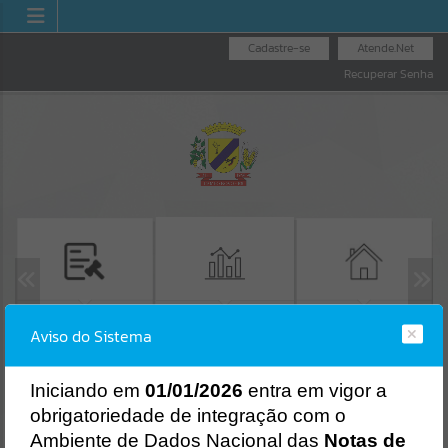
Cadastre-se
Atende.Net
Recuperar Senha
LICITAÇÕES
EMISSÃO GUIAS IPTU
TRANSPARÊNCIA
Aviso do Sistema
Erro
SISTEMA
Gerenciamento do Sistema
I
niciando em
01/01/2026
entra em vigor a
CÓDIGO DA MENSAGEM:
EST-000040
obrigatoriedade de integração com o
Ocorreu um erro de script:
Ambiente de Dados Nacional das
Notas de