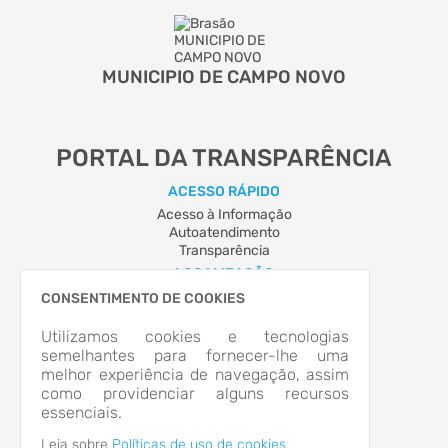
MUNICIPIO DE CAMPO NOVO
PORTAL DA TRANSPARÊNCIA
ACESSO RÁPIDO
Acesso à Informação
Autoatendimento
Transparência
LOCALIZAÇÃO
Avenida Bento Gonçalves, Nº 555, Centro
CONSENTIMENTO DE COOKIES
Campo Novo/RS
CEP: 98.570-000
Utilizamos cookies e tecnologias
Abrir no Mapa
semelhantes para fornecer-lhe uma
melhor experiência de navegação, assim
CONTATOS
como providenciar alguns recursos
(55) 2013-0080
essenciais.
prefeitura@camponovo.rs.gov.br
HORÁRIO DE ATENDIMENTO
Leia sobre
Políticas de uso de cookies.