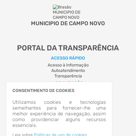
MUNICIPIO DE CAMPO NOVO
PORTAL DA TRANSPARÊNCIA
ACESSO RÁPIDO
Acesso à Informação
Autoatendimento
Transparência
LOCALIZAÇÃO
Avenida Bento Gonçalves, Nº 555, Centro
CONSENTIMENTO DE COOKIES
Campo Novo/RS
CEP: 98.570-000
Utilizamos cookies e tecnologias
Abrir no Mapa
semelhantes para fornecer-lhe uma
melhor experiência de navegação, assim
CONTATOS
como providenciar alguns recursos
(55) 2013-0080
essenciais.
prefeitura@camponovo.rs.gov.br
HORÁRIO DE ATENDIMENTO
Leia sobre
Políticas de uso de cookies.