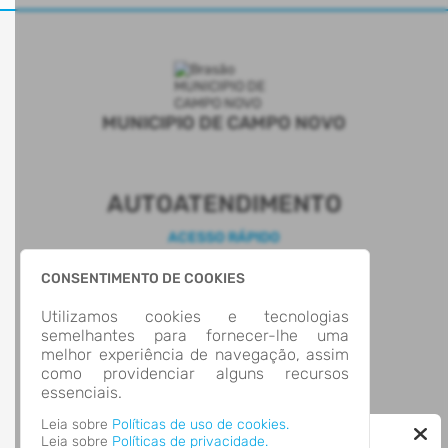
MUNICIPIO DE CAMPO NOVO
AUTOATENDIMENTO
ACESSO RÁPIDO
Acesso à Informação
CONSENTIMENTO DE COOKIES
Cidadão
Transparência
Utilizamos cookies e tecnologias
LOCALIZAÇÃO
semelhantes para fornecer-lhe uma
Avenida Bento Gonçalves, Nº 555, Centro
melhor experiência de navegação, assim
Campo Novo/
como providenciar alguns recursos
CEP: 98.570-000
essenciais.
Abrir no Mapa
CONTATOS
Leia sobre
Políticas de uso de cookies.
Leia sobre
Políticas de privacidade.
(55) 2013-0080