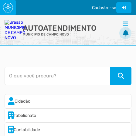
Cadastre-se
AUTOATENDIMENTO
MUNICIPIO DE CAMPO NOVO
ACESSO RÁPIDO
Acessibilidade
Cidadão
O que você procura?
Transparência
Cidadão
Tabelionato
Contabilidade