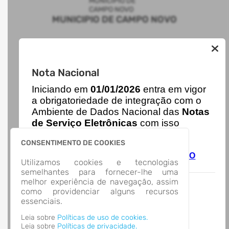
MUNICIPIO DE CAMPO NOVO
AUTOATENDIMENTO
Nota Nacional
ACESSO RÁPIDO
I
niciando em
01/01/2026
entra em vigor
Acesso à Informação
Cidadão
a obrigatoriedade de integração com o
Transparência
Ambiente de Dados Nacional das
Notas
LOCALIZAÇÃO
de Serviço Eletrônicas
com isso
Avenida Bento Gonçalves, Nº 555, Centro
entraram em vigor
novas regras,
Campo Novo/
CONSENTIMENTO DE COOKIES
acesse o link abaixo e saiba mais.
CEP: 98.570-000
Autoatendimento - MUNICIPIO DE CAMPO
Abrir no Mapa
Utilizamos cookies e tecnologias
NOVO
CONTATOS
semelhantes para fornecer-lhe uma
melhor experiência de navegação, assim
(55) 2013-0080
como providenciar alguns recursos
prefeitura@camponovo.rs.gov.br
essenciais.
HORÁRIO DE ATENDIMENTO
Segunda-feira a Sexta-feira
7:30 às 11:30 - 13:00 às 17:00
Leia sobre
Políticas de uso de cookies.
Leia sobre
Políticas de privacidade.